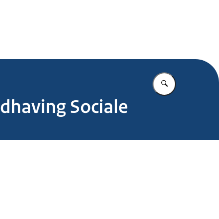
.nl
Vul in wat u z
dhaving Sociale