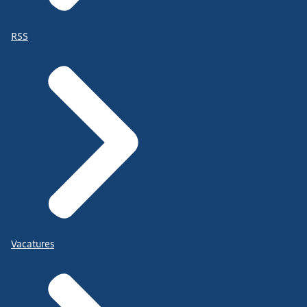
RSS
Vacatures