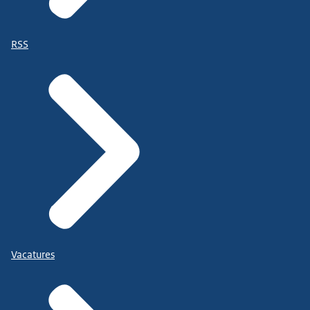
RSS
Vacatures