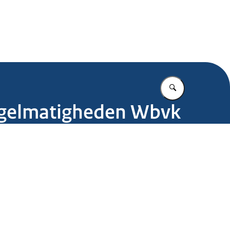
.nl
Vul in wat u z
egelmatigheden Wbvk