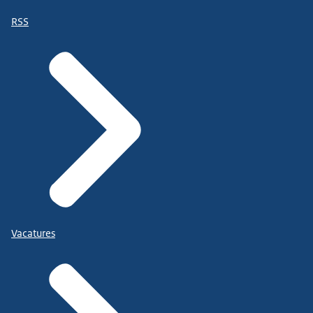
RSS
Vacatures