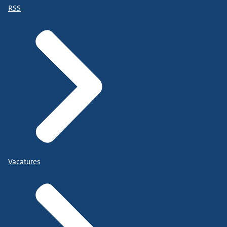
RSS
Vacatures