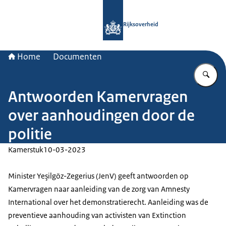
Naar de homepage van Rijksoverheid
Rijksoverheid
Home
Documenten
Vu
Antwoorden Kamervragen
over aanhoudingen door de
politie
Kamerstuk
10-03-2023
Minister Yeşilgöz-Zegerius (JenV) geeft antwoorden op
Kamervragen naar aanleiding van de zorg van Amnesty
International over het demonstratierecht. Aanleiding was de
preventieve aanhouding van activisten van Extinction