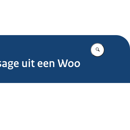
.nl
Vul in wat u z
sage uit een Woo