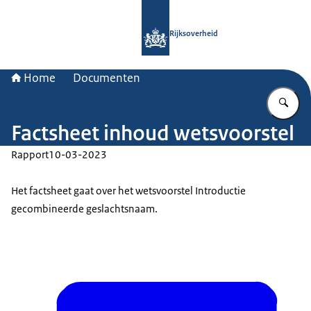
Naar de homepage van Rijksoverheid
Rijksoverheid
Home
Documenten
Vu
Factsheet inhoud wetsvoorstel
Rapport
10-03-2023
Het factsheet gaat over het wetsvoorstel Introductie
gecombineerde geslachtsnaam.