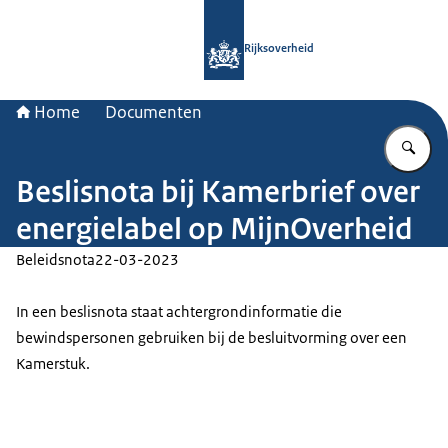
Naar de homepage van Rijksoverheid
Rijksoverheid
Home
Documenten
Vu
Beslisnota bij Kamerbrief over
energielabel op MijnOverheid
Beleidsnota
22-03-2023
In een beslisnota staat achtergrondinformatie die
bewindspersonen gebruiken bij de besluitvorming over een
Kamerstuk.