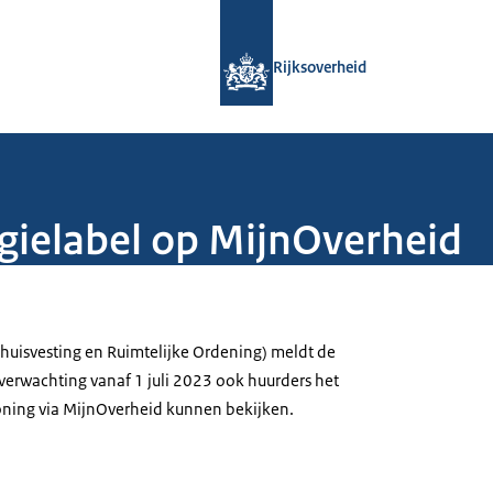
Naar de homepage van Rijksoverheid
Rijksoverheid
gielabel op MijnOverheid
shuisvesting en Ruimtelijke Ordening) meldt de
erwachting vanaf 1 juli 2023 ook huurders het
oning via MijnOverheid kunnen bekijken.