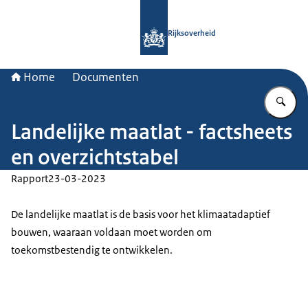
Naar de homepage van Rijksoverheid
Rijksoverheid
Home
Documenten
Vu
Landelijke maatlat - factsheets
en overzichtstabel
Rapport
23-03-2023
De landelijke maatlat is de basis voor het klimaatadaptief
bouwen, waaraan voldaan moet worden om
toekomstbestendig te ontwikkelen.