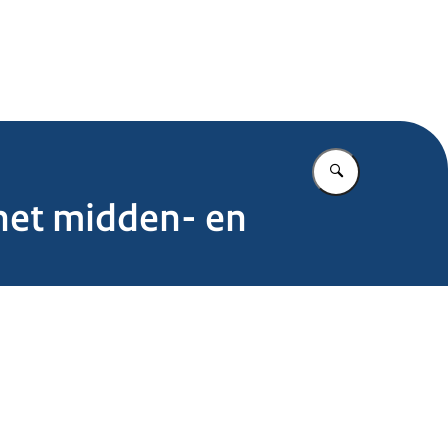
.nl
Vul in wat u z
het midden- en