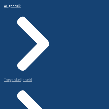
AI-gebruik
Toegankelijkheid