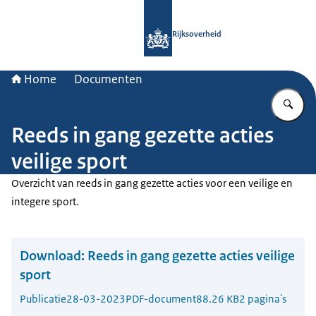
Naar de homepage van Rijksoverheid
Rijksoverheid
Home
Documenten
Vu
Reeds in gang gezette acties
veilige sport
Overzicht van reeds in gang gezette acties voor een veilige en
integere sport.
Download:
Reeds in gang gezette acties veilige
sport
Publicatie
28-03-2023
PDF-document
88.26 KB
2 pagina's