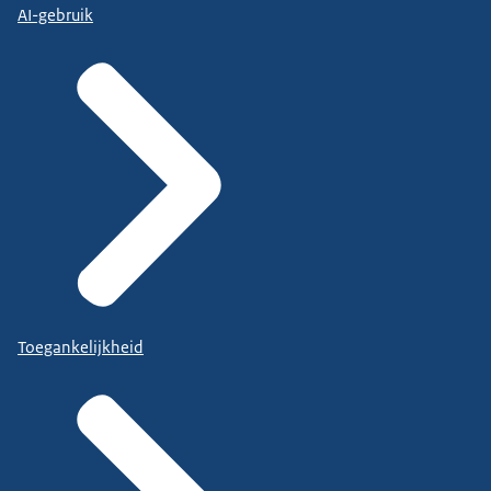
AI-gebruik
Toegankelijkheid