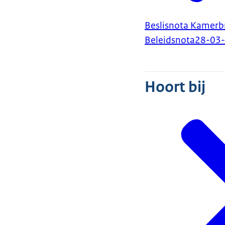
Beslisnota Kamerbri
Beleidsnota
28-03
Hoort bij