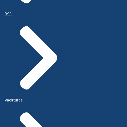
RSS
Vacatures