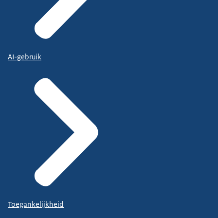
AI-gebruik
Toegankelijkheid