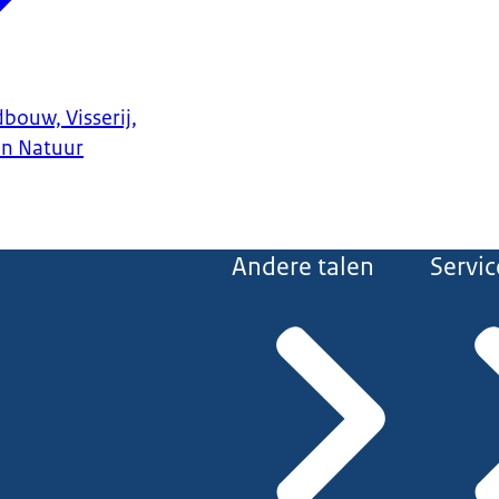
bouw, Visserij,
en Natuur
Andere talen
Servic