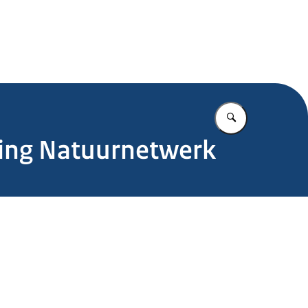
.nl
Vul in wat u z
jzing Natuurnetwerk