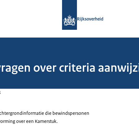
Naar de homepage van Rijksoverheid
Rijksoverheid
vragen over criteria aanwi
3
 achtergrondinformatie die bewindspersonen
tvorming over een Kamerstuk.