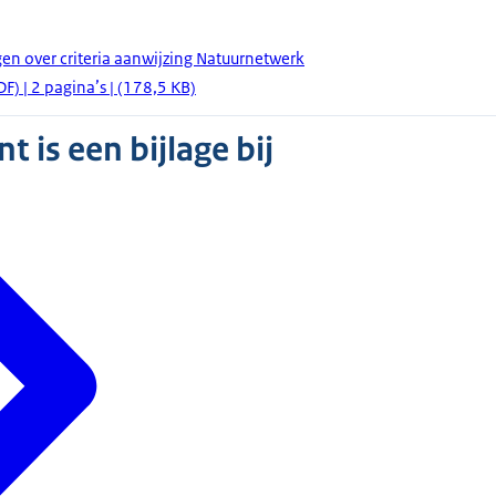
gen over criteria aanwijzing Natuurnetwerk
) | 2 pagina’s | (178,5 KB)
 is een bijlage bij