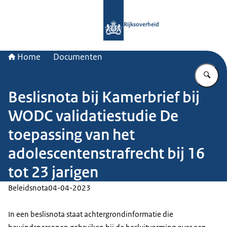
Naar de homepage van Rijksoverheid
Rijksoverheid
Home
Documenten
Vu
Beslisnota bij Kamerbrief bij
WODC validatiestudie De
toepassing van het
adolescentenstrafrecht bij 16
tot 23 jarigen
Beleidsnota
04-04-2023
In een beslisnota staat achtergrondinformatie die