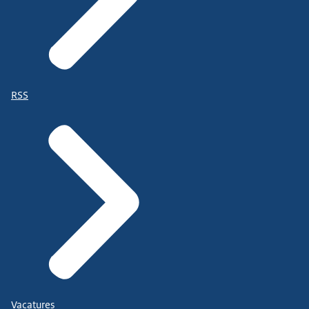
RSS
Vacatures