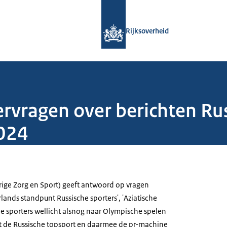
Naar de homepage van Rijksoverheid
Rijksoverheid
ragen over berichten Rus
024
rige Zorg en Sport) geeft antwoord op vragen
lands standpunt Russische sporters', 'Aziatische
he sporters wellicht alsnog naar Olympische spelen
ft de Russische topsport en daarmee de pr-machine