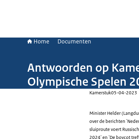
Home
Documenten
Antwoorden op Kamerv
Olympische Spelen 2
Kamerstuk
05-04-2023
Minister Helder (Langdu
over de berichten 'Neder
sluiproute voert Russisc
2024' en 'De boycot tre