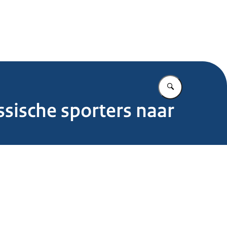
.nl
Vul in wat u z
sische sporters naar