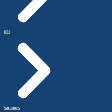
RSS
Vacatures