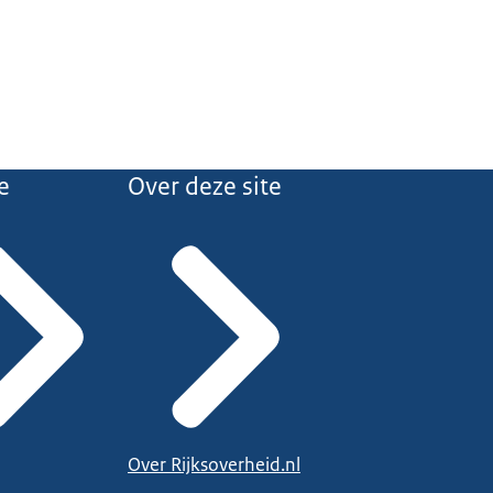
e
Over deze site
Over Rijksoverheid.nl