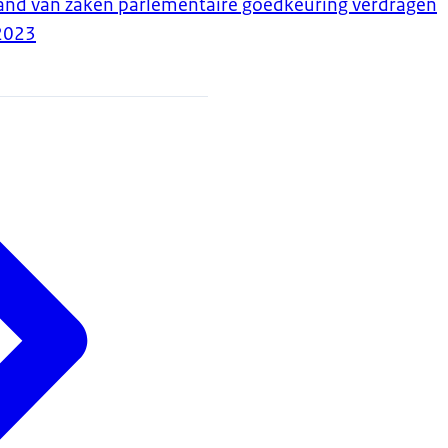
tand van zaken parlementaire goedkeuring verdragen
2023