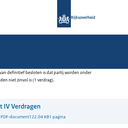
Naar de homepage van Rijksoverheid
Rijksoverheid
van definitief besloten is dat partij worden onder
n niet zinvol is (1 verdrag).
st IV Verdragen
3
PDF-document
122.04 KB
1 pagina