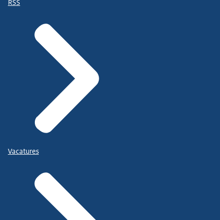
RSS
Vacatures