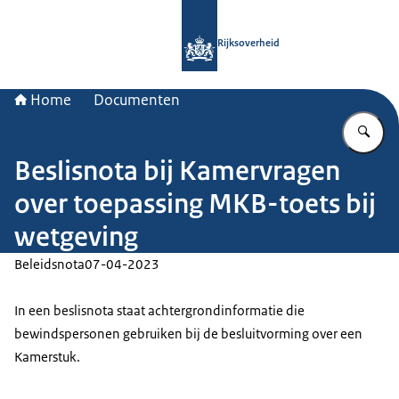
Naar de homepage van Rijksoverheid
Rijksoverheid
Home
Documenten
Vu
Beslisnota bij Kamervragen
over toepassing MKB-toets bij
wetgeving
Beleidsnota
07-04-2023
In een beslisnota staat achtergrondinformatie die
bewindspersonen gebruiken bij de besluitvorming over een
Kamerstuk.