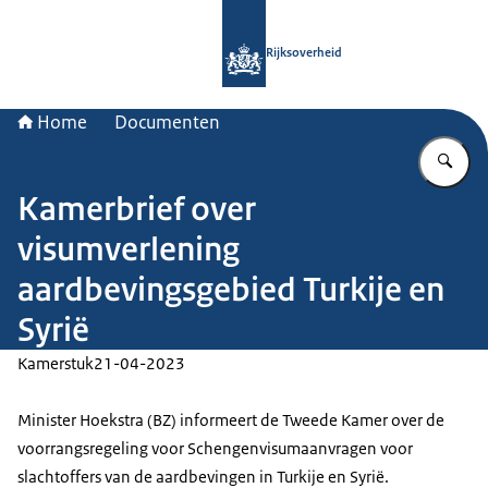
Naar de homepage van Rijksoverheid
Rijksoverheid
Home
Documenten
Vu
Kamerbrief over
visumverlening
aardbevingsgebied Turkije en
Syrië
Kamerstuk
21-04-2023
Minister Hoekstra (BZ) informeert de Tweede Kamer over de
voorrangsregeling voor Schengenvisumaanvragen voor
slachtoffers van de aardbevingen in Turkije en Syrië.