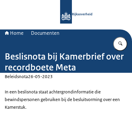
Naar de homepage van Rijksoverheid
Rijksoverheid
Home
Documenten
Vu
Beslisnota bij Kamerbrief over
recordboete Meta
Beleidsnota
26-05-2023
In een beslisnota staat achtergrondinformatie die
bewindspersonen gebruiken bij de besluitvorming over een
Kamerstuk.