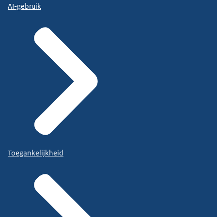
AI-gebruik
Toegankelijkheid