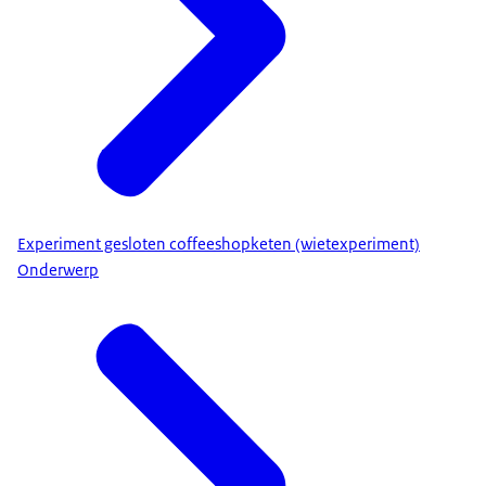
Experiment gesloten coffeeshopketen (wietexperiment)
Onderwerp