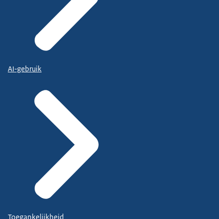
AI-gebruik
Toegankelijkheid