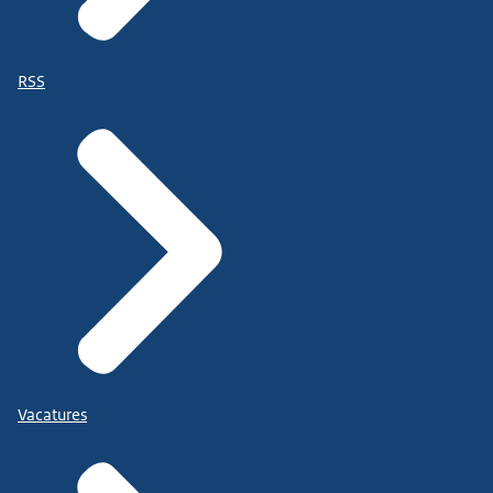
RSS
Vacatures