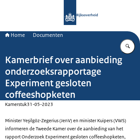
Naar de homepage van Rijksoverheid
Rijksoverheid
Home
Documenten
Vu
Kamerbrief over aanbieding
onderzoeksrapportage
Experiment gesloten
coffeeshopketen
Kamerstuk
31-05-2023
Minister Yeşilgöz-Zegerius (JenV) en minister Kuipers (VWS)
informeren de Tweede Kamer over de aanbieding van het
rapport Onderzoek Experiment gesloten coffeeshopketen,