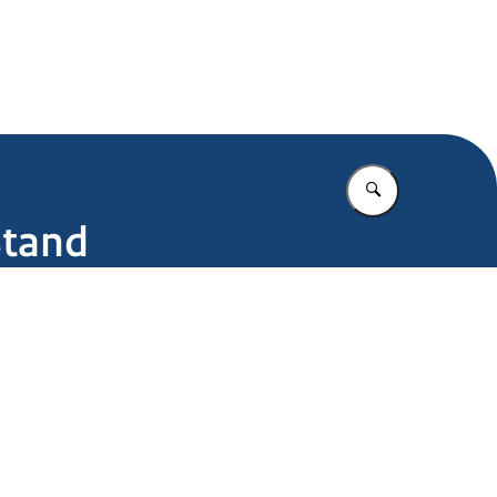
.nl
Vul in wat u z
stand