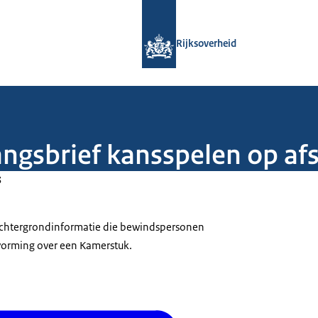
Naar de homepage van Rijksoverheid
Rijksoverheid
angsbrief kansspelen op af
3
 achtergrondinformatie die bewindspersonen
tvorming over een Kamerstuk.