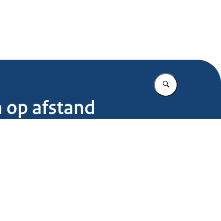
.nl
Vul in wat u z
n op afstand