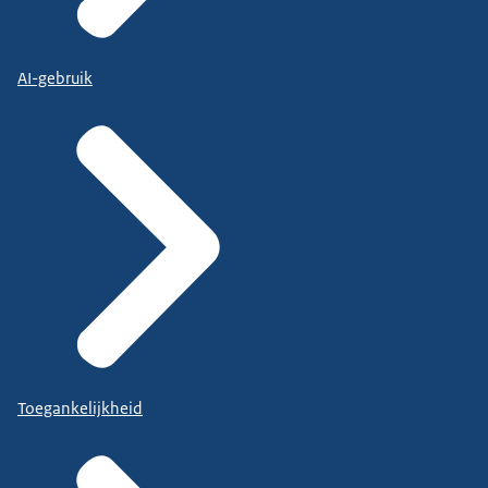
AI-gebruik
Toegankelijkheid