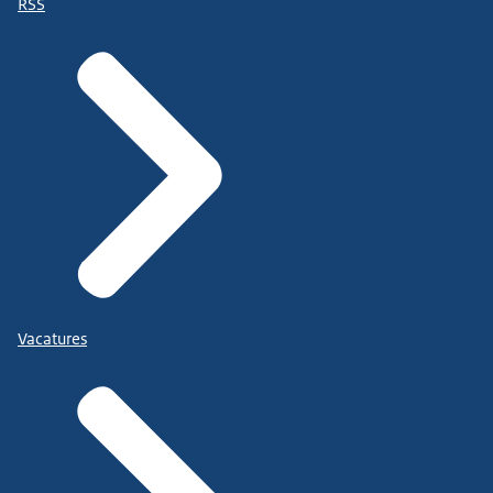
RSS
Vacatures