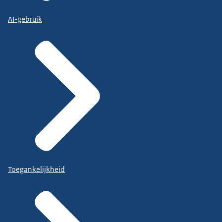
AI-gebruik
Toegankelijkheid