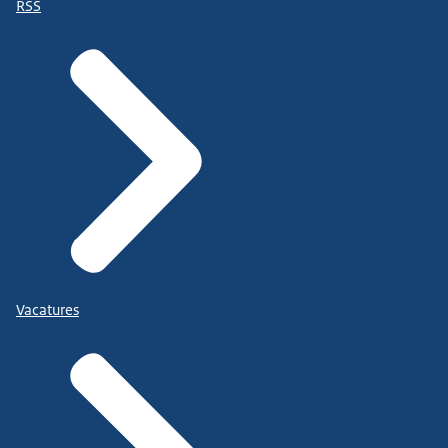
RSS
Vacatures