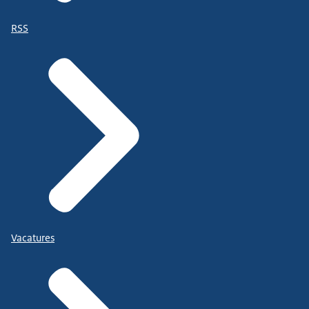
RSS
Vacatures