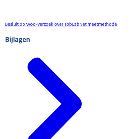
Besluit op Woo-verzoek over TobLabNet meetmethode
Bijlagen