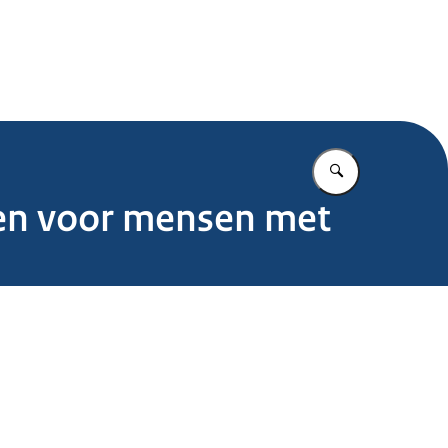
.nl
Vul in wat u z
gen voor mensen met