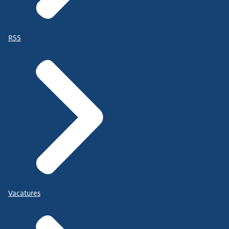
RSS
Vacatures