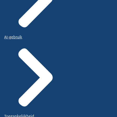
AI-gebruik
Toegankelijkheid