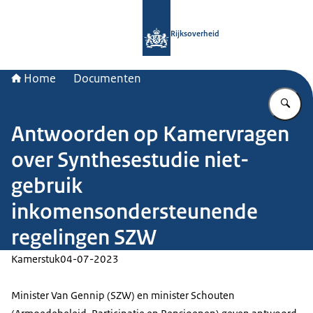
Naar de homepage van Rijksoverheid
Rijksoverheid
Home
Documenten
Vu
Antwoorden op Kamervragen
over Synthesestudie niet-
gebruik
inkomensondersteunende
regelingen SZW
Kamerstuk
04-07-2023
Minister Van Gennip (SZW) en minister Schouten