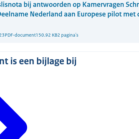
lisnota bij antwoorden op Kamervragen Schri
'Deelname Nederland aan Europese pilot met d
23
PDF-document
150.92 KB
2 pagina's
 is een bijlage bij