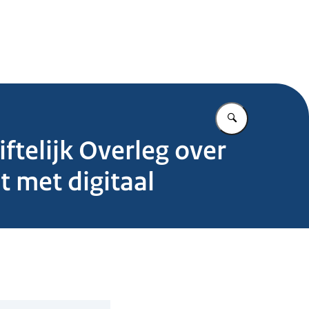
.nl
Vul in wat u z
ftelijk Overleg over
t met digitaal