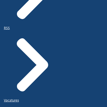
RSS
Vacatures