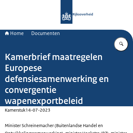
Naar de homepage van Rijksoverheid
Rijksoverheid
Home
Documenten
Vu
Kamerbrief maatregelen
Europese
defensiesamenwerking en
convergentie
wapenexportbeleid
Kamerstuk
14-07-2023
Minister Schreinemacher (Buitenlandse Handel en