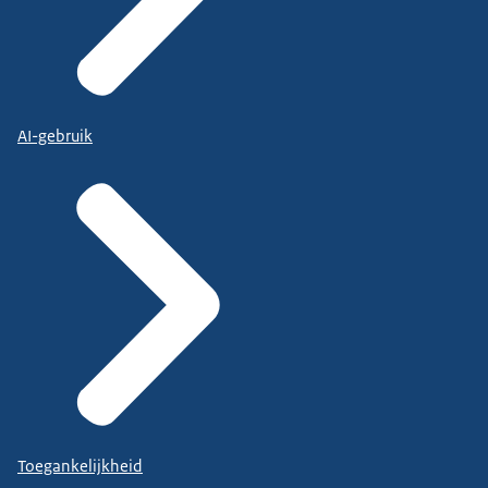
AI-gebruik
Toegankelijkheid