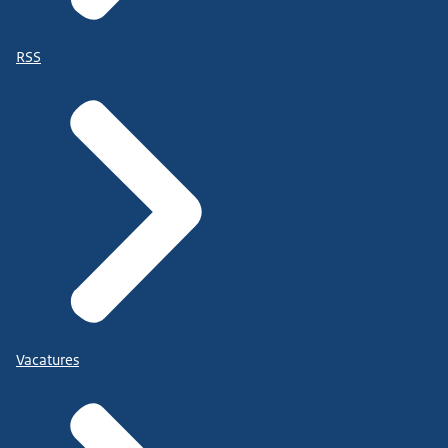
RSS
Vacatures