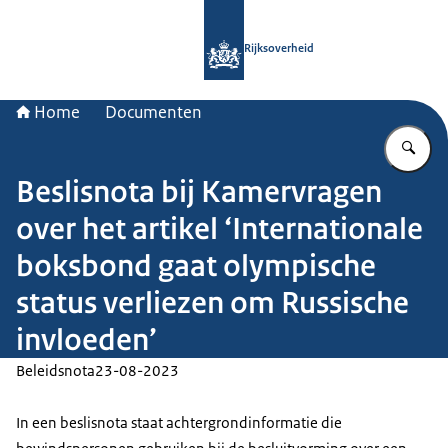
Naar de homepage van Rijksoverheid
Rijksoverheid
Home
Documenten
Vu
Beslisnota bij Kamervragen
over het artikel ‘Internationale
boksbond gaat olympische
status verliezen om Russische
invloeden’
Beleidsnota
23-08-2023
In een beslisnota staat achtergrondinformatie die