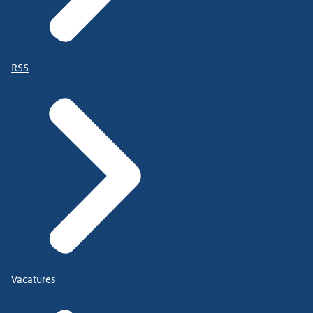
RSS
Vacatures