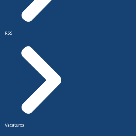
RSS
Vacatures