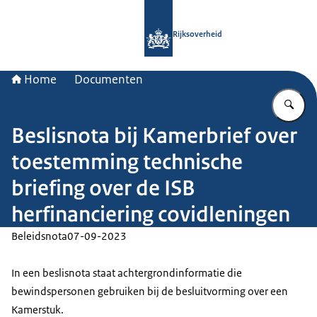
Naar de homepage van Rijksoverheid
Rijksoverheid
Home
Documenten
Vu
Beslisnota bij Kamerbrief over
toestemming technische
briefing over de ISB
herfinanciering covidleningen
Beleidsnota
07-09-2023
In een beslisnota staat achtergrondinformatie die
bewindspersonen gebruiken bij de besluitvorming over een
Kamerstuk.