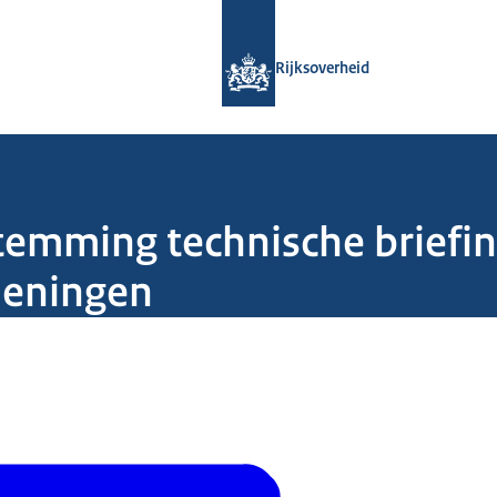
Naar de homepage van Rijksoverheid
Rijksoverheid
emming technische briefin
dleningen