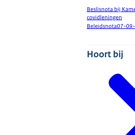
Beslisnota bij Kam
covidleningen
Beleidsnota
07-09
Hoort bij