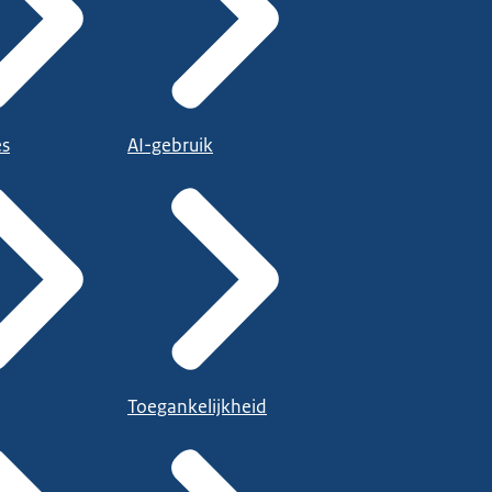
es
AI-gebruik
Toegankelijkheid