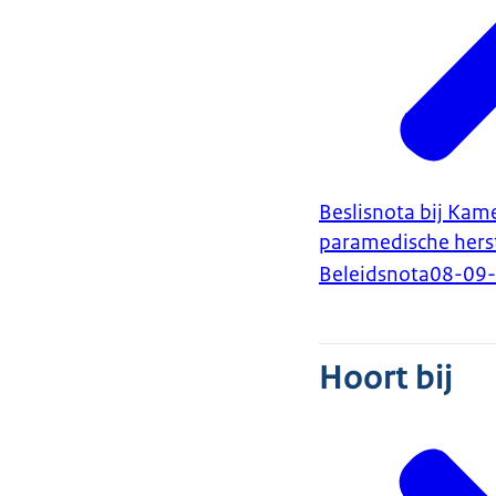
Beslisnota bij Kam
paramedische hers
Beleidsnota
08-09
Hoort bij