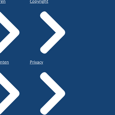
ren
Copyright
nten
Privacy