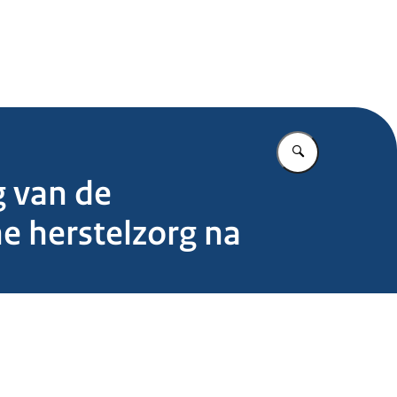
.nl
Vul in wat u z
 van de
e herstelzorg na