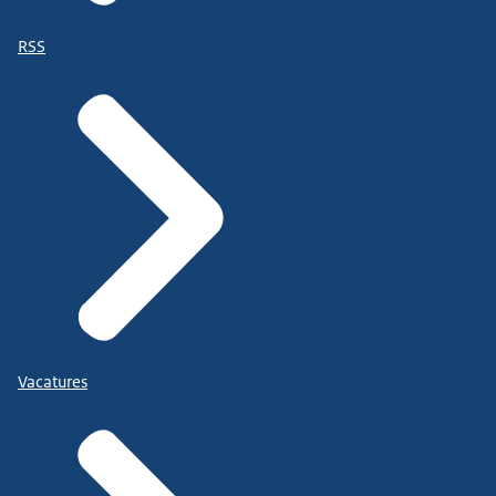
RSS
Vacatures