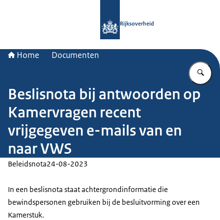
Naar de homepage van Rijksoverheid
Rijksoverheid
Home
Documenten
Vu
Beslisnota bij antwoorden op
Kamervragen recent
vrijgegeven e-mails van en
naar VWS
Beleidsnota
24-08-2023
In een beslisnota staat achtergrondinformatie die
bewindspersonen gebruiken bij de besluitvorming over een
Kamerstuk.