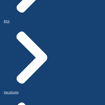
RSS
Vacatures