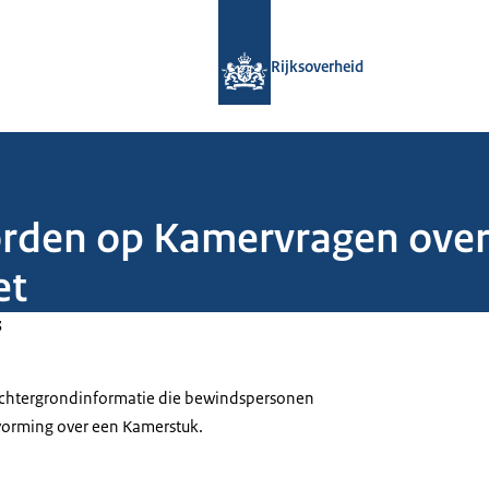
Naar de homepage van Rijksoverheid
Rijksoverheid
orden op Kamervragen over
et
3
 achtergrondinformatie die bewindspersonen
tvorming over een Kamerstuk.