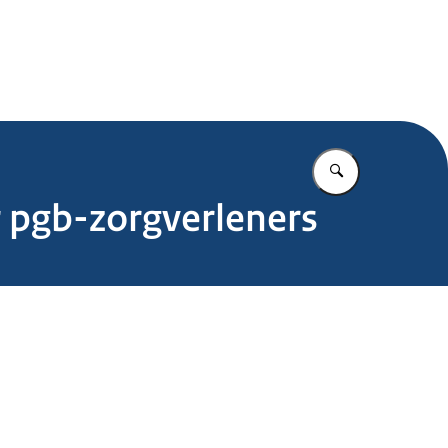
.nl
Vul in wat u z
 pgb-zorgverleners