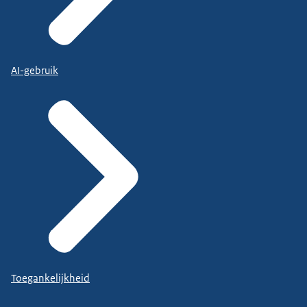
AI-gebruik
Toegankelijkheid