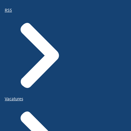
RSS
Vacatures