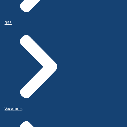
RSS
Vacatures