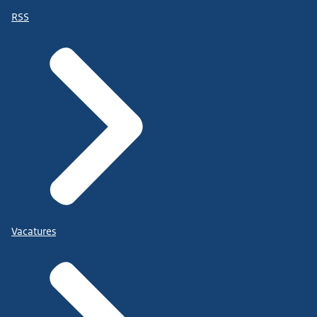
RSS
Vacatures