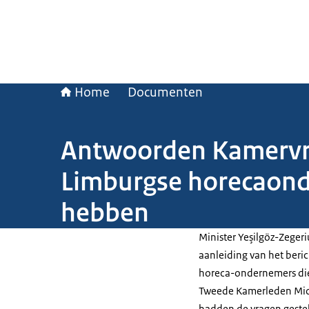
Home
Documenten
Antwoorden Kamervrag
Limburgse horecaond
hebben
Minister Yeşilgöz-Zeger
aanleiding van het beric
horeca-ondernemers di
Tweede Kamerleden Mich
hadden de vragen geste