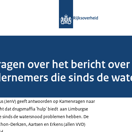
Naar de homepage van Rijksoverheid
Rijksoverheid
en over het bericht over 
ernemers die sinds de wa
ius (JenV) geeft antwoorden op Kamervragen naar
ht dat drugsmaffia 'hulp' biedt aan Limburgse
e sinds de watersnood problemen hebben. De
on-Derkzen, Aartsen en Erkens (allen VVD)
ld.