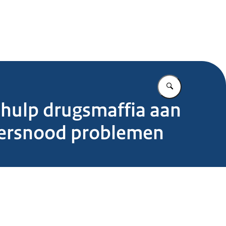
.nl
Vul in wat u z
hulp drugsmaffia aan
tersnood problemen