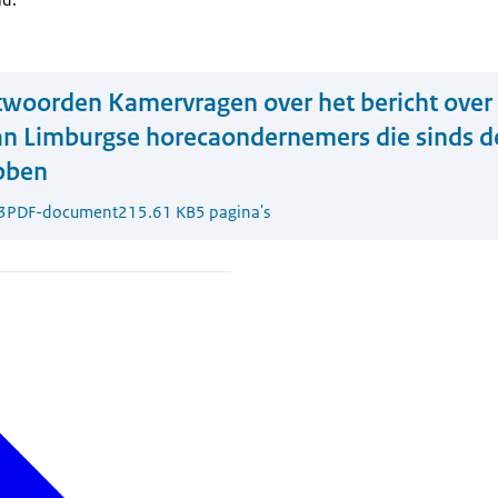
woorden Kamervragen over het bericht over
an Limburgse horecaondernemers die sinds 
bben
3
PDF-document
215.61 KB
5 pagina's